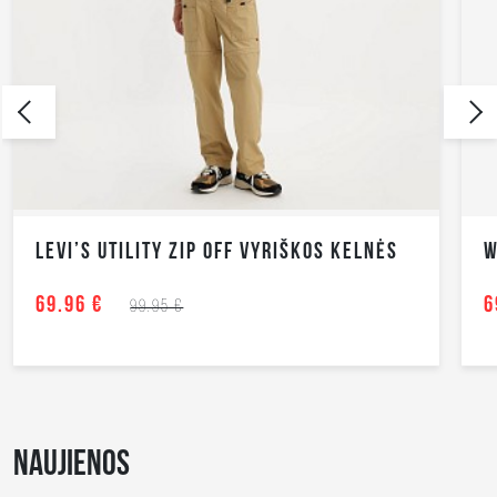
LEVI’S UTILITY ZIP OFF VYRIŠKOS KELNĖS
W
69.96 €
6
99.95 €
NAUJIENOS