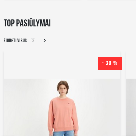
TOP PASIŪLYMAI
ŽIŪRĖTI VISUS
(3)
- 30 %