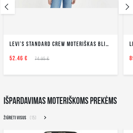
LEVI’S STANDARD CREW MOTERIŠKAS BLIUZONAS
L
52.46 €
8
74.95 €
IŠPARDAVIMAS MOTERIŠKOMS PREKĖMS
ŽIŪRĖTI VISUS
(15)