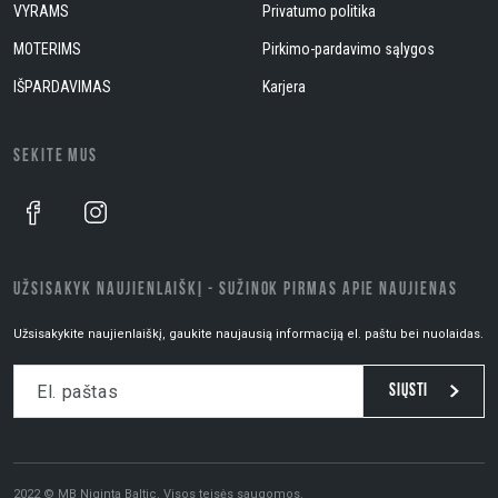
VYRAMS
Privatumo politika
MOTERIMS
Pirkimo-pardavimo sąlygos
IŠPARDAVIMAS
Karjera
SEKITE MUS
UŽSISAKYK NAUJIENLAIŠKĮ - SUŽINOK PIRMAS APIE NAUJIENAS
Užsisakykite naujienlaiškį, gaukite naujausią informaciją el. paštu bei nuolaidas.
Siųsti
2022 © MB Niginta Baltic. Visos teisės saugomos.