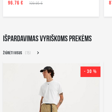
96.76 €
8
109.95 €
IŠPARDAVIMAS VYRIŠKOMS PREKĖMS
ŽIŪRĖTI VISUS
(15)
- 30 %