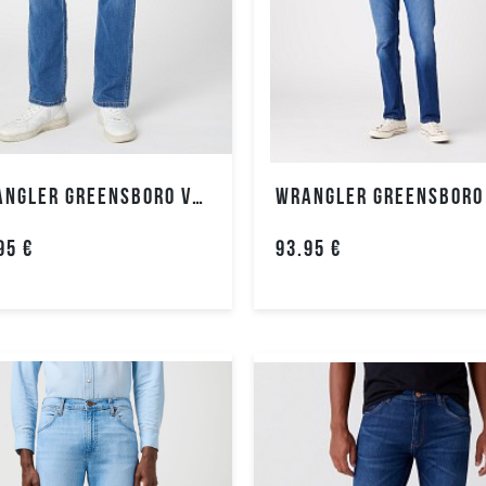
Moteriška
avalynė
Moteriški
diržai
Kuprinės
Rankinės
WRANGLER GREENSBORO VYRIŠKI DŽINSAI
Moteriški
aksesuarai
95 €
93.95 €
Palaidinės
IŠPARDAVIMAS
MOTERIŠKOS
KOLEKCIJOS
IŠPARDAVIMAS
VYRIŠKOS
KOLEKCIJOS