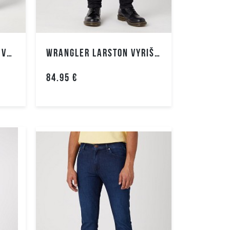
WRANGLER GREENSBORO VYRIŠKI DŽINSAI
WRANGLER LARSTON VYRIŠKI DŽINSAI
84.95 €