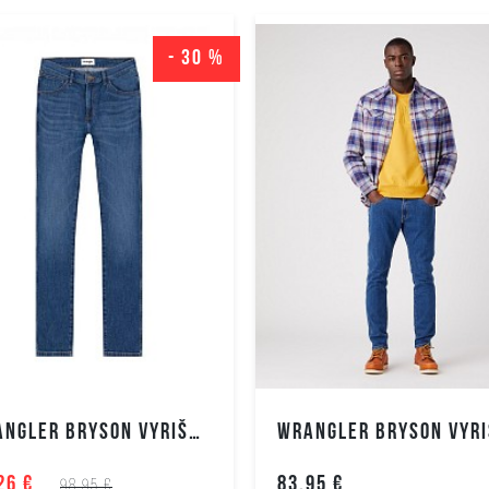
Vyriški
40
42
Polietilenas
šortai
44
46
- 30 %
Vyriškos
striukės
Vyriški
paltai
Vyriškos
liemenės
Vyriški
švarkai
Vyriški
megztukai
Vyriški
bliuzonai
Vyriški
WRANGLER BRYSON VYRIŠKI DŽINSAI
marškiniai
Vyriški polo
26 €
83.95 €
98.95 €