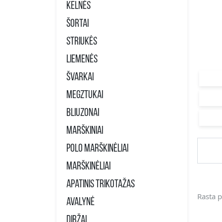
Kelnės
Šortai
Striukės
Liemenės
Švarkai
Megztukai
Bliuzonai
Marškiniai
Polo marškinėliai
Marškinėliai
Apatinis trikotažas
Rasta p
Avalynė
Diržai