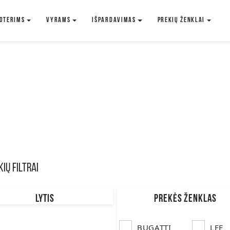
oterims
VYRAMS
IŠPARDAVIMAS
Prekių ženklai
IŲ FILTRAI
LYTIS
PREKĖS ŽENKLAS
Vyriški
BUGATTI
LEE