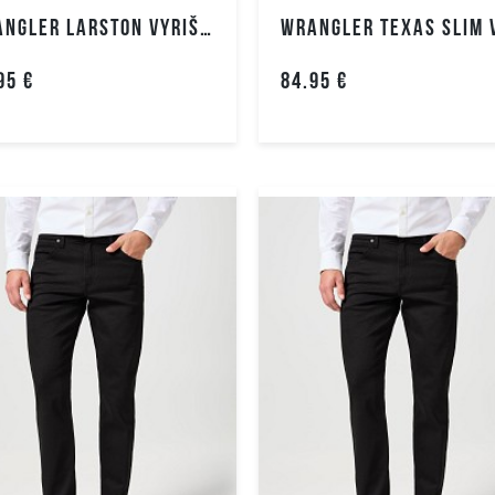
WRANGLER LARSTON VYRIŠKI DŽINSAI
Moteriški
džinsai
95 €
84.95 €
Moteriškos
kelnės
Moteriški
šortai
Sijonai
Suknelės
Moteriškos
striukės
Moteriški
paltai
Moteriškos
liemenės
Moteriški
švarkai