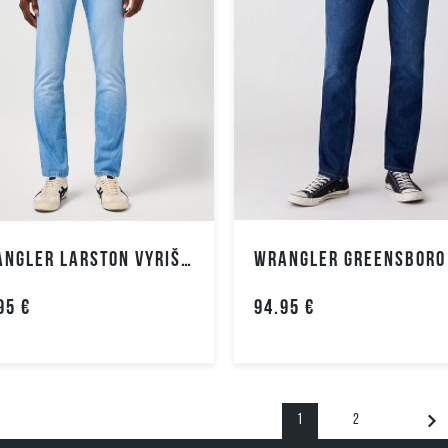
IŠPARDAVIMAS
PERKAMIAUSIOS
TOP
PREKĖS
PASIŪLYMAI
NAUJA
KOLEKCIJA
MOTERIMS
WRANGLER
NAUJA
WRANGLER LARSTON VYRIŠKI DŽINSAI
KOLEKCIJA
MOTERIMS
95 €
94.95 €
LEVIS
NAUJA
KOLEKCIJA
MOTERIMS
1
2
LEE NAUJA
KOLEKCIJA