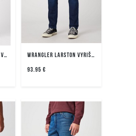
WRANGLER GREENSBORO VYRIŠKI DŽINSAI
WRANGLER LARSTON VYRIŠKI DŽINSAI
93.95 €