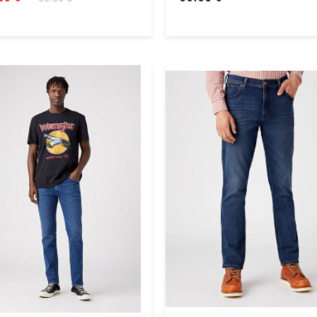
marškinėliai
Vyriški
marškinėliai
Vyriškas
apatinis
trikotažas
Kojinės
Vyriška
avalynė
Vyriški
diržai
Kuprinės
Vyriški
aksesuarai
MOTERIMS