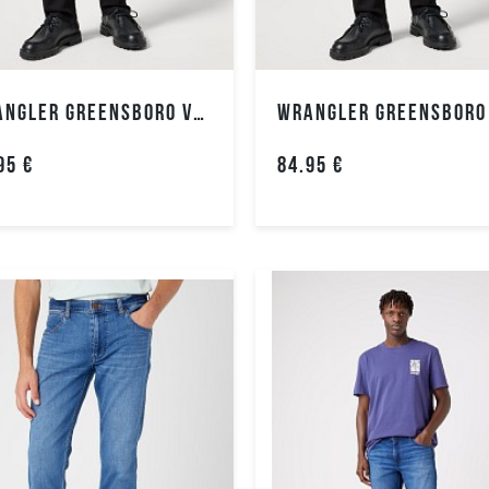
Moteriški
megztukai
Moteriški
WRANGLER GREENSBORO VYRIŠKI DŽINSAI
bliuzonai
Moteriški
95 €
84.95 €
marškiniai
Moteriški
polo
marškinėliai
Moteriški
marškinėliai
Moteriškas
apatinis
trikotažas
Moteriškos
kojinės