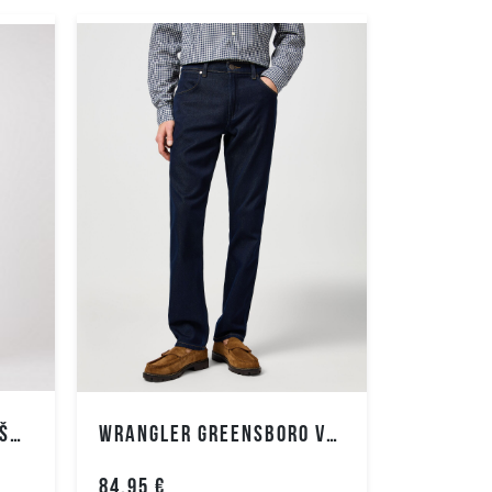
WRANGLER BRYSON VYRIŠKI DŽINSAI
WRANGLER GREENSBORO VYRIŠKI DŽINSAI
84.95 €