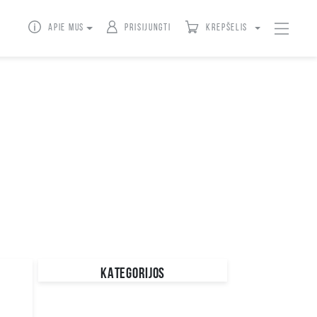
Apie mus
Prisijungti
Krepšelis
KATEGORIJOS
Džinsai