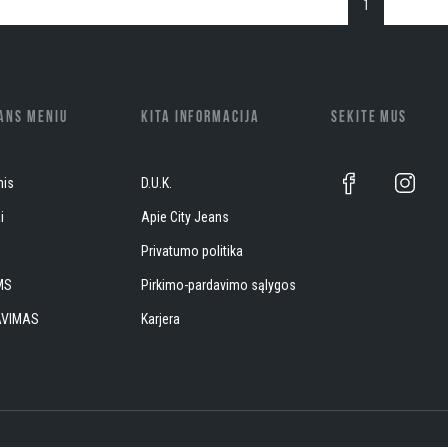
1
EANS MENIU
KITA INFORMACIJA
SEKITE MUS
nis
D.U.K.
i
Apie City Jeans
S
Privatumo politika
MS
Pirkimo-pardavimo sąlygos
AVIMAS
Karjera