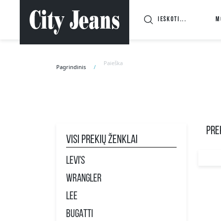
M
Paieška
Pagrindinis
PREK
Visi prekių ženklai
LEVI'S
WRANGLER
LEE
BUGATTI