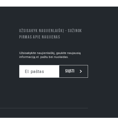
UŽSISAKYK NAUJIENLAIŠKĮ - SUŽINOK
PIRMAS APIE NAUJIENAS
Užsisakykite naujienlaiškį, gaukite naujausią
informaciją el. paštu bei nuolaidas.
Siųsti