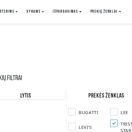
oterims
VYRAMS
IŠPARDAVIMAS
Prekių ženklai
IŲ FILTRAI
LYTIS
PREKĖS ŽENKLAS
Moteriški
Vyriški
BUGATTI
LEE
TRIS
LEVI'S
STAR