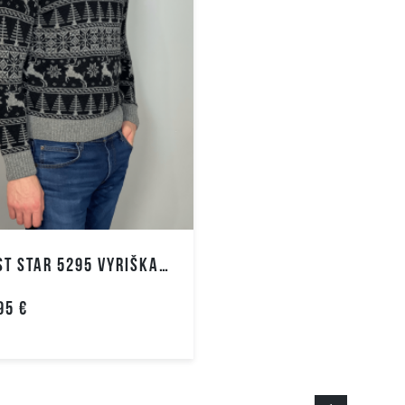
44
46
Tekstilė
Lykr
L
M
Polipropilenas
Polie
S
TRIST STAR 5295 VYRIŠKAS MEGZTUKAS
95 €