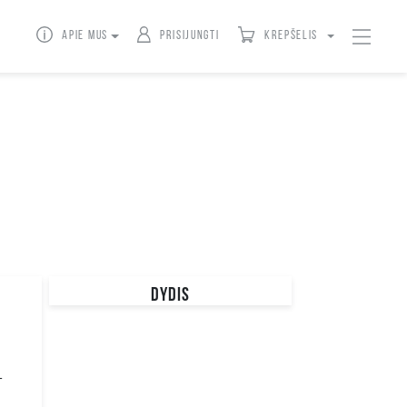
Apie mus
Prisijungti
Krepšelis
DYDIS
UNI
4XL
T
XXL
3XL