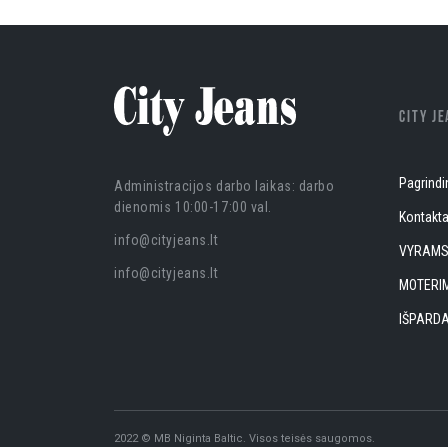
CITY J
Pagrindi
Administracijos darbo laikas: darbo
dienomis 10:00-17:00 val.
Kontakta
info@cityjeans.lt
VYRAM
info@cityjeans.lt
MOTERI
IŠPARD
2022 © MB Niginta Baltic. Visos teisės saugomos.