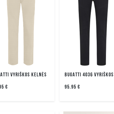
44
46
Tekstilė
Lykr
L
M
Polipropilenas
Polie
S
ATTI VYRIŠKOS KELNĖS
95 €
95.95 €