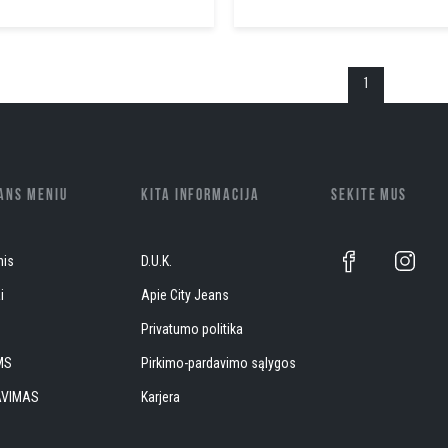
1
EANS MENIU
KITA INFORMACIJA
SEKITE MUS
nis
D.U.K.
i
Apie City Jeans
S
Privatumo politika
MS
Pirkimo-pardavimo sąlygos
AVIMAS
Karjera