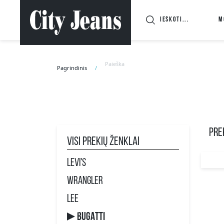
M
Paieška
Pagrindinis
PREK
Visi prekių ženklai
LEVI'S
WRANGLER
LEE
BUGATTI