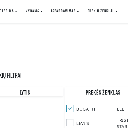
oterims
VYRAMS
IŠPARDAVIMAS
Prekių ženklai
IŲ FILTRAI
LYTIS
PREKĖS ŽENKLAS
Moteriški
Vyriški
BUGATTI
LEE
TRIS
LEVI'S
STAR