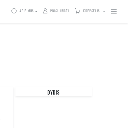
Apie mus
Prisijungti
Krepšelis
DYDIS
UNI
4XL
T
XXL
3XL