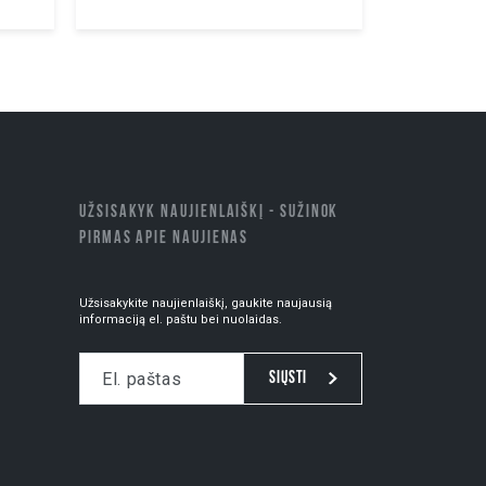
UŽSISAKYK NAUJIENLAIŠKĮ - SUŽINOK
PIRMAS APIE NAUJIENAS
Užsisakykite naujienlaiškį, gaukite naujausią
informaciją el. paštu bei nuolaidas.
Siųsti