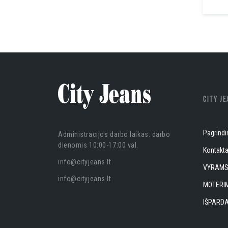
CITY J
Pagrindi
Administracijos darbo laikas: darbo
dienomis 10:00-17:00 val.
Kontakta
info@cityjeans.lt
VYRAM
info@cityjeans.lt
MOTERI
IŠPARD