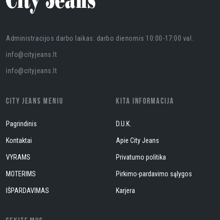
Administracijos darbo laikas: darbo dienomis 10:00-17:00 val.
info@cityjeans.lt
info@cityjeans.lt
CITY JEANS MENIU
KITA INFORMACIJA
Pagrindinis
D.U.K.
Kontaktai
Apie City Jeans
VYRAMS
Privatumo politika
MOTERIMS
Pirkimo-pardavimo sąlygos
IŠPARDAVIMAS
Karjera