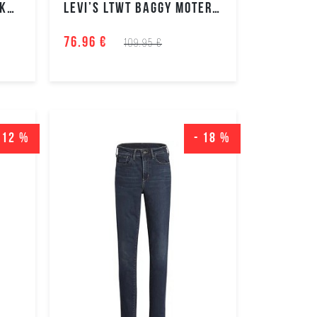
LEE ESSENTIAL MOTERIŠKAS BLIUZOANS
LEVI’S LTWT BAGGY MOTERIŠKOS KELNĖS
Moteriški
aksesuarai
76.96 €
109.95 €
Palaidinės
IŠPARDAVIMAS
MOTERIŠKOS
KOLEKCIJOS
 12 %
- 18 %
IŠPARDAVIMAS
VYRIŠKOS
KOLEKCIJOS
IŠPARDAVIMAS
PERKAMIAUSIOS
TOP
PREKĖS
PASIŪLYMAI
NAUJA
KOLEKCIJA