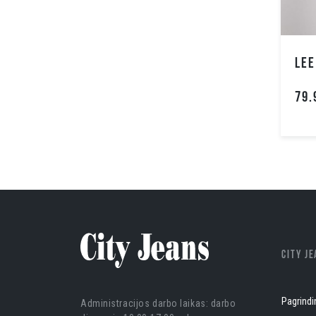
79.
CITY J
Pagrindi
Administracijos darbo laikas: darbo