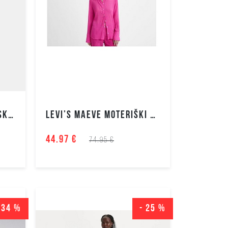
liemenės
Vyriški
švarkai
Vyriški
megztukai
Vyriški
bliuzonai
Vyriški
LEVI'S 721™ HIGH RISE SKINNY MOTERIŠKI DŽINSAI
LEVI’S MAEVE MOTERIŠKI MARŠKINIAI
marškiniai
Vyriški polo
44.97 €
74.95 €
marškinėliai
Vyriški
marškinėliai
Vyriškas
apatinis
 34 %
- 25 %
trikotažas