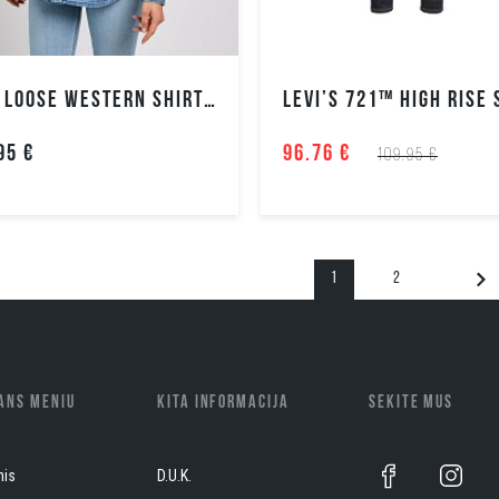
LEE LOOSE WESTERN SHIRT MOTERIŠKI MARŠKINIAI
95 €
96.76 €
109.95 €
1
2
EANS MENIU
KITA INFORMACIJA
SEKITE MUS
nis
D.U.K.