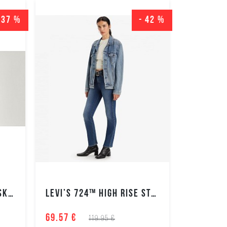
Sijonai
 37 %
- 42 %
Suknelės
Moteriškos
striukės
Moteriški
paltai
Moteriškos
liemenės
Moteriški
švarkai
Moteriški
megztukai
Moteriški
LEVI'S 721™ HIGH RISE SKINNY MOTERIŠKI DŽINSAI
LEVI’S 724™ HIGH RISE STRAIGHT MOTERIŠKI DŽINSAI
bliuzonai
Moteriški
69.57 €
119.95 €
marškiniai