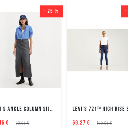
- 25 %
-
LEVI’S ANKLE COLUMN SIJONAS
46 €
69.27 €
89.95 €
109.95 €