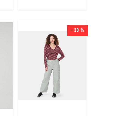
Moteriški
polo
marškinėliai
Moteriški
- 30 %
marškinėliai
Moteriškas
apatinis
trikotažas
Moteriškos
kojinės
Moteriška
avalynė
Moteriški
diržai
Kuprinės
Rankinės