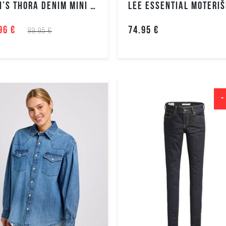
LEVI’S THORA DENIM MINI SUKNELĖ
96 €
74.95 €
89.95 €
-