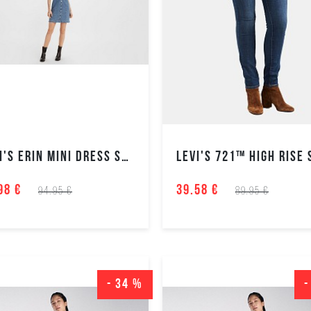
LEVI'S ERIN MINI DRESS SUKNELĖ
98 €
39.58 €
94.95 €
89.95 €
- 34 %
-