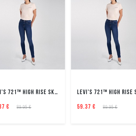
LEVI'S 721™ HIGH RISE SKINNY MOTERIŠKI DŽINSAI
37 €
59.37 €
89.95 €
89.95 €