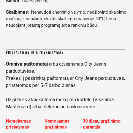
Stilius:
Oversized Fit,
Skalbimas:
Nenaudoti cheminio valymo, nedžiovinti skalbimo
mašinoje, nebalinti, skalbti skalbimo mašinoje 40°C temp.
naudojant įprastą programą arba rankiniu būdu.
PRISTATYMAS IR ATSISKAITYMAS
Omniva paštomatai
arba atsiėmimas City Jeans
parduotuvėse.
Prekės, į pasirinktą paštomatą ar City Jeans parduotuves,
pristatomos per 5-7 darbo dienas.
Už prekes atsiskaitoma mokėjimo kortele (Visa arba
Mastercard) arba elektronine bankininkyste.
Nemokamas
Nemokamas
30 dienų grąžinimo
pristatymas
grąžinimas
garantija