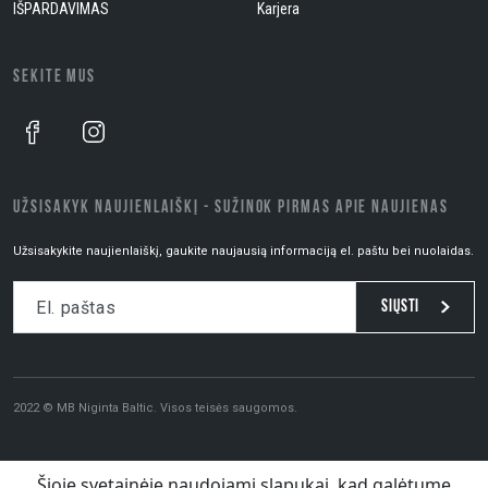
IŠPARDAVIMAS
Karjera
SEKITE MUS
UŽSISAKYK NAUJIENLAIŠKĮ - SUŽINOK PIRMAS APIE NAUJIENAS
Užsisakykite naujienlaiškį, gaukite naujausią informaciją el. paštu bei nuolaidas.
Siųsti
2022 © MB Niginta Baltic. Visos teisės saugomos.
Šioje svetainėje naudojami slapukai, kad galėtume