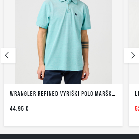
WRANGLER REFINED VYRIŠKI POLO MARŠKINĖLIAI TRUMPOMIS RANKOVĖMIS
44.95 €
52.46