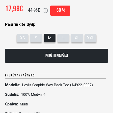
17,98€
44,95€
-60 %
Pasirinkite dydį:
XS
S
M
L
XL
XXL
PRIDĖTI Į KREPŠELĮ
PREKĖS APRAŠYMAS
Modelis:
Levi’s Graphic Way Back Tee (A4922-0002)
Sudėtis:
100% Medvilnė
Spalva:
Multi