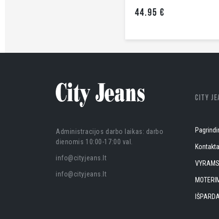
44.95 €
CITY J
Pagrindi
Administracijos darbo laikas: darbo
dienomis 10:00-17:00 val.
Kontakta
info@cityjeans.lt
VYRAM
info@cityjeans.lt
MOTERI
IŠPARD