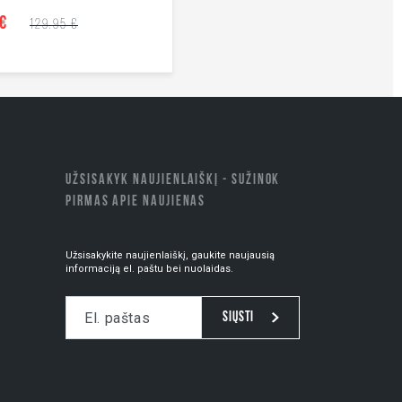
 €
129.95 €
UŽSISAKYK NAUJIENLAIŠKĮ - SUŽINOK
PIRMAS APIE NAUJIENAS
Užsisakykite naujienlaiškį, gaukite naujausią
informaciją el. paštu bei nuolaidas.
Siųsti