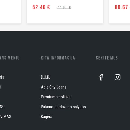
52.46 €
89.67
74.95 €
EANS MENIU
KITA INFORMACIJA
SEKITE MUS
nis
D.U.K.
i
Apie City Jeans
S
Privatumo politika
MS
Pirkimo-pardavimo sąlygos
AVIMAS
Karjera