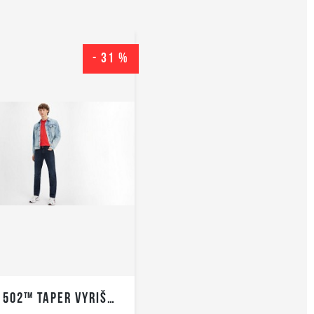
- 31 %
LEVI’S 502™ TAPER VYRIŠKI DŽINSAI