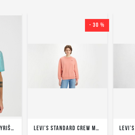
- 30 %
WRANGLER REFINED VYRIŠKI POLO MARŠKINĖLIAI TRUMPOMIS RANKOVĖMIS
LEVI’S STANDARD CREW MOTERIŠKAS BLIUZONAS