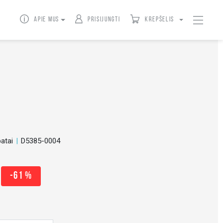
Apie mus
Prisijungti
Krepšelis
batai
D5385-0004
-61 %