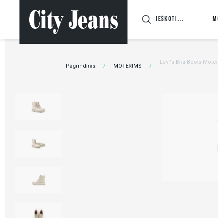
M
Levi's Bria Boots Moter
Pagrindinis
MOTERIMS