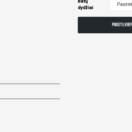
Batų
dydžiai
PRIDĖTI Į KRE