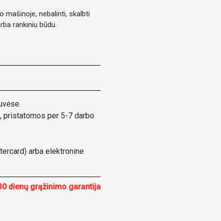
mašinoje, nebalinti, skalbti
ba rankiniu būdu.
uvėse.
, pristatomos per 5-7 darbo
ercard) arba elektronine
30 dienų grąžinimo garantija