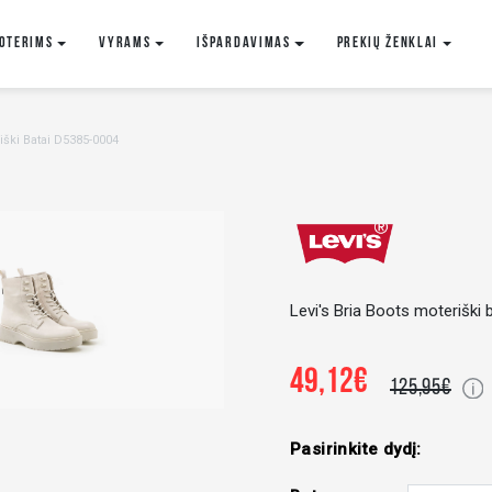
oterims
VYRAMS
IŠPARDAVIMAS
Prekių ženklai
iški Batai D5385-0004
Levi's Bria Boots moteriški 
49,12€
125,95€
Pasirinkite dydį: