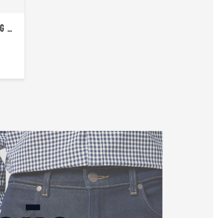
LEVI’S RIBCAGE WIDE LEG MOTERIŠKI DŽINSAI