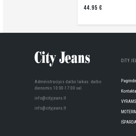
44.95 €
CITY J
Pagrindi
Administracijos darbo laikas: darbo
dienomis 10:00-17:00 val.
Kontakta
info@cityjeans.lt
VYRAM
info@cityjeans.lt
MOTERI
IŠPARD