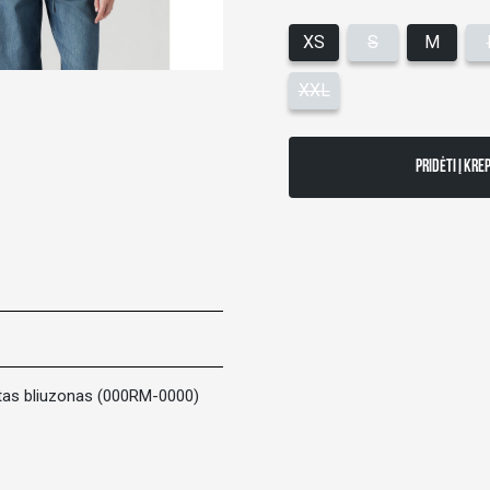
XS
S
M
XXL
PRIDĖTI Į KRE
tas bliuzonas (000RM-0000)