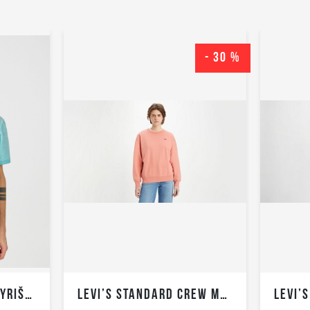
- 30 %
WRANGLER REFINED VYRIŠKI POLO MARŠKINĖLIAI TRUMPOMIS RANKOVĖMIS
LEVI’S STANDARD CREW MOTERIŠKAS BLIUZONAS