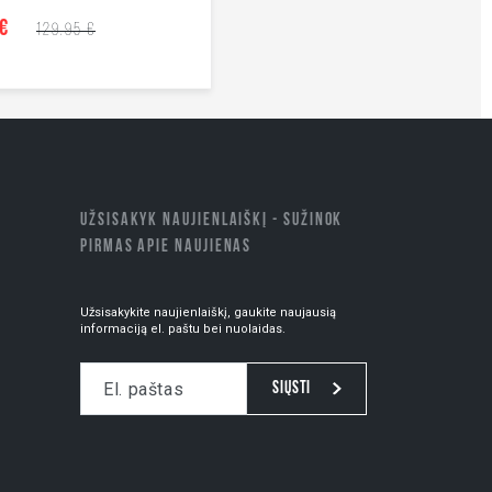
 €
129.95 €
UŽSISAKYK NAUJIENLAIŠKĮ - SUŽINOK
PIRMAS APIE NAUJIENAS
Užsisakykite naujienlaiškį, gaukite naujausią
informaciją el. paštu bei nuolaidas.
Siųsti