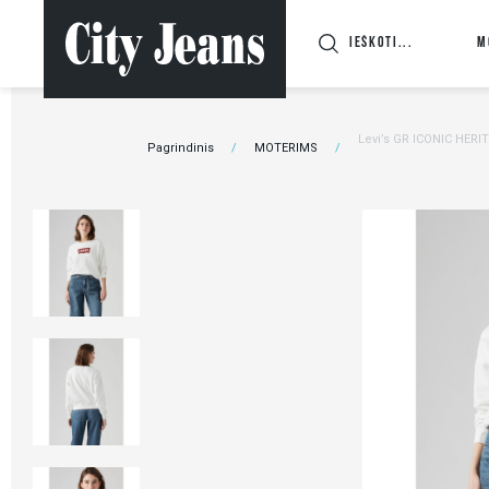
M
Levi’s GR ICONIC HERI
Pagrindinis
MOTERIMS