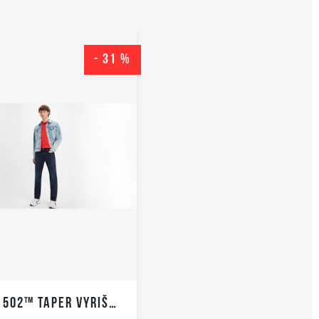
- 31 %
LEVI’S 502™ TAPER VYRIŠKI DŽINSAI