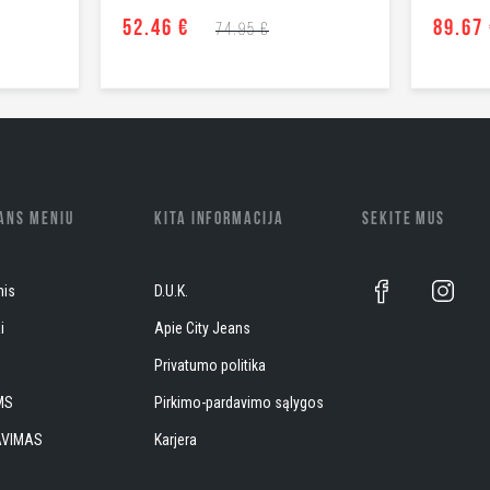
52.46 €
89.67
74.95 €
EANS MENIU
KITA INFORMACIJA
SEKITE MUS
nis
D.U.K.
i
Apie City Jeans
S
Privatumo politika
MS
Pirkimo-pardavimo sąlygos
AVIMAS
Karjera