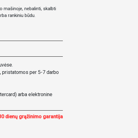
mašinoje, nebalinti, skalbti
ba rankiniu būdu.
uvėse.
, pristatomos per 5-7 darbo
ercard) arba elektronine
30 dienų grąžinimo garantija