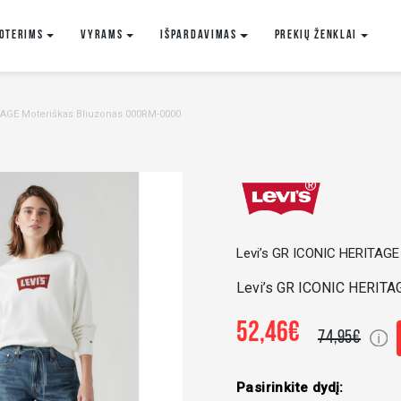
oterims
VYRAMS
IŠPARDAVIMAS
Prekių ženklai
TAGE Moteriškas Bliuzonas 000RM-0000
Levi’s GR ICONIC HERITAGE
Levi’s GR ICONIC HERITA
52,46€
74,95€
Pasirinkite dydį: