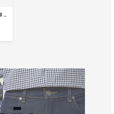
LEVI’S RIBCAGE WIDE LEG MOTERIŠKI DŽINSAI