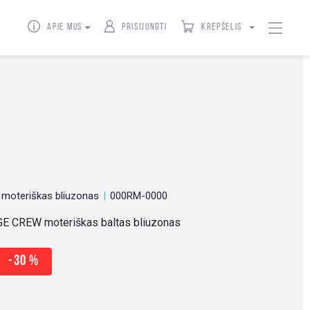
Apie mus
Prisijungti
Krepšelis
 moteriškas bliuzonas
000RM-0000
GE CREW moteriškas baltas bliuzonas
-30 %