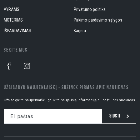
VYRAMS
Privatumo politika
MOTERIMS
Pirkimo-pardavimo sąlygos
IŠPARDAVIMAS
Karjera
SEKITE MUS
UŽSISAKYK NAUJIENLAIŠKĮ - SUŽINOK PIRMAS APIE NAUJIENAS
Užsisakykite naujienlaiškį, gaukite naujausią informaciją el. paštu bei nuolaidas.
Siųsti