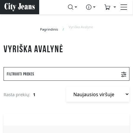
Vyriška Avalynė
Pagrindinis
Vyriška avalynė
Filtruoti prekes
Rasta prekių:
1