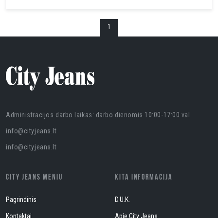
1
Administracijos darbo laikas: darbo dienomis 10:00-17:00 val.
info@cityjeans.lt
info@cityjeans.lt
CITY JEANS MENIU
KITA INFORMACIJA
Pagrindinis
D.U.K.
Kontaktai
Apie City Jeans