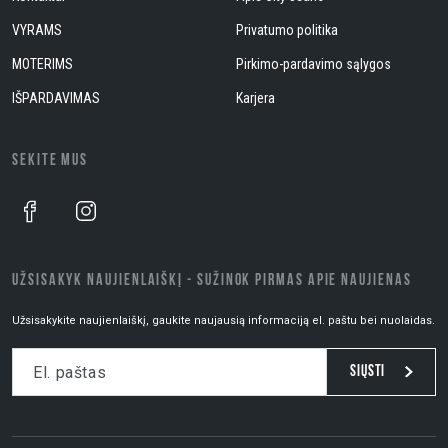
VYRAMS
Privatumo politika
MOTERIMS
Pirkimo-pardavimo sąlygos
IŠPARDAVIMAS
Karjera
SEKITE MUS
UŽSISAKYK NAUJIENLAIŠKĮ - SUŽINOK PIRMAS APIE NAUJIENAS
Užsisakykite naujienlaiškį, gaukite naujausią informaciją el. paštu bei nuolaidas.
Siųsti