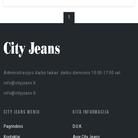
1
Administracijos darbo laikas: darbo dienomis 10:00-17:00 val.
info@cityjeans.lt
info@cityjeans.lt
CITY JEANS MENIU
KITA INFORMACIJA
Pagrindinis
D.U.K.
Kontaktai
Apie City Jeans