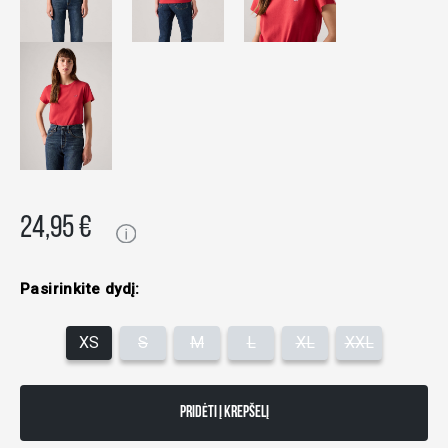
24,95 €
Pasirinkite dydį:
XS
S
M
L
XL
XXL
PRIDĖTI Į KREPŠELĮ