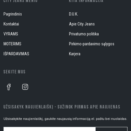
CITY JEANS MENIU
KITA INFORMACIJA
Pagrindinis
D.U.K.
Kontaktai
Apie City Jeans
VYRAMS
Privatumo politika
MOTERIMS
Pirkimo-pardavimo sąlygos
IŠPARDAVIMAS
Karjera
SEKITE MUS
UŽSISAKYK NAUJIENLAIŠKĮ - SUŽINOK PIRMAS APIE NAUJIENAS
Užsisakykite naujienlaiškį, gaukite naujausią informaciją el. paštu bei nuolaidas.