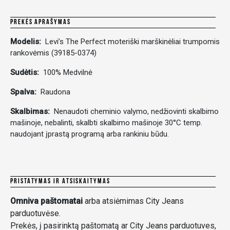
PREKĖS APRAŠYMAS
Modelis:
Levi’s The Perfect moteriški marškinėliai trumpomis
rankovėmis (39185-0374)
Sudėtis:
100% Medvilnė
Spalva:
Raudona
Skalbimas:
Nenaudoti cheminio valymo, nedžiovinti skalbimo
mašinoje, nebalinti, skalbti skalbimo mašinoje 30°C temp.
naudojant įprastą programą arba rankiniu būdu.
PRISTATYMAS IR ATSISKAITYMAS
Omniva paštomatai
arba atsiėmimas City Jeans
parduotuvėse.
Prekės, į pasirinktą paštomatą ar City Jeans parduotuves,