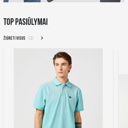
TOP PASIŪLYMAI
ŽIŪRĖTI VISUS
(3)
- 