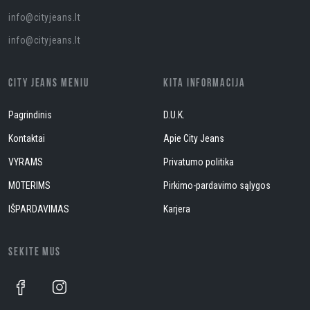
info@cityjeans.lt
info@cityjeans.lt
CITY JEANS MENIU
KITA INFORMACIJA
Pagrindinis
D.U.K.
Kontaktai
Apie City Jeans
VYRAMS
Privatumo politika
MOTERIMS
Pirkimo-pardavimo sąlygos
IŠPARDAVIMAS
Karjera
SEKITE MUS