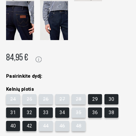
84,95 €
Pasirinkite dydį:
Kelnių plotis
24
25
26
27
28
29
30
31
32
33
34
35
36
38
40
42
44
46
48