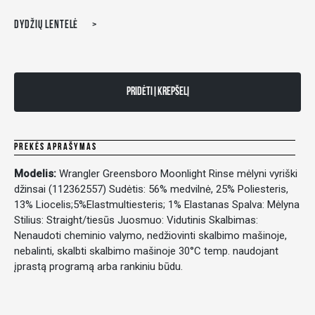
DYDŽIŲ LENTELĖ
PRIDĖTI Į KREPŠELĮ
PREKĖS APRAŠYMAS
Modelis:
Wrangler Greensboro Moonlight Rinse mėlyni vyriški
džinsai (112362557) Sudėtis: 56% medvilnė, 25% Poliesteris,
13% Liocelis;5%Elastmultiesteris; 1% Elastanas Spalva: Mėlyna
Stilius: Straight/tiesūs Juosmuo: Vidutinis Skalbimas:
Nenaudoti cheminio valymo, nedžiovinti skalbimo mašinoje,
nebalinti, skalbti skalbimo mašinoje 30°C temp. naudojant
įprastą programą arba rankiniu būdu.