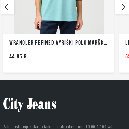
WRANGLER REFINED VYRIŠKI POLO MARŠKINĖLIAI TRUMPOMIS RANKOVĖMIS
52.46 €
74.95 €
Administracijos darbo laikas: darbo dienomis 10:00-17:00 val.