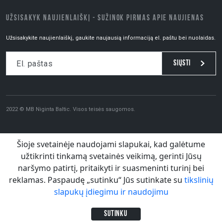
UŽSISAKYK NAUJIENLAIŠKĮ - SUŽINOK PIRMAS APIE NAUJIENAS
Užsisakykite naujienlaiškį, gaukite naujausią informaciją el. paštu bei nuolaidas.
Siųsti
2022 © MB Niginta Baltic. Visos teisės saugomos.
Šioje svetainėje naudojami slapukai, kad galėtume
užtikrinti tinkamą svetainės veikimą, gerinti Jūsų
naršymo patirtį, pritaikyti ir suasmeninti turinį bei
reklamas. Paspaudę „sutinku“ Jūs sutinkate su
tikslinių
slapukų įdiegimu ir naudojimu
Sutinku